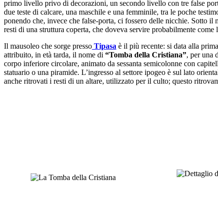
primo livello privo di decorazioni, un secondo livello con tre false po
due teste di calcare, una maschile e una femminile, tra le poche test
ponendo che, invece che false-porta, ci fossero delle nicchie. Sotto il
resti di una struttura coperta, che doveva servire probabilmente come 
Il mausoleo che sorge presso
Tipasa
è il più recente: si data alla pri
attribuito, in età tarda, il nome di
“Tomba della Cristiana”
, per una 
corpo inferiore circolare, animato da sessanta semicolonne con capitel
statuario o una piramide. L’ingresso al settore ipogeo è sul lato orient
anche ritrovati i resti di un altare, utilizzato per il culto; questo ritr