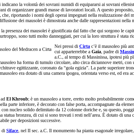
 indicano la volontà dei sovrani numidi di equipararsi ai sovrani ellenist
rani di organizzare grandi masse di lavoratori locali. A questo proposi
, che, riportando i nomi degli operai impegnati nella realizzazione del 
diffusione dei mausolei è dimostrata anche dalle rappresentazioni nella
 la presenza dei mausolei è giustificata dal fatto che qui sorgono le cap
Purtroppo, sono tutti molto danneggiati, per cui la loro struttura è stata ric
Nei pressi di
Cirta
c’è il mausoleo più anti
cui apparterrebbe a
Gaia
, padre di
Massin
a.C., al tempo di Massinissa, ipotesi più p
l mausoleo ha forma di tumulo circolare, alto circa diciannove metri, co
rchitrave egittizzante, coronato da “gola egizia”. La parte superiore tro
mausoleo era dotato di una camera ipogea, orientata verso est, ed era acc
, ad
El Khroub
; è un mausoleo a torre, eretto molto probabilmente com
ella parte inferiore, è decorato con false porta, accompagnate da elemen
ra con nucleo solido delimitato da 12 colonne doriche e, su questo, poggi
tatua bronzea, di cui si sono trovati i resti nell’area. È dotato di una c
abile per deposizioni successive.
o di
Siface
, nel II sec. a.C. Il monumento ha pianta esagonale irregolare, 