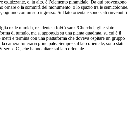
ve egittizzante, e, in alto, è l’elemento piramidale. Da qui provengono
ano ornare o la sommità del monumento, o lo spazio tra le semicolonne,
, ognuno con un suo ingresso. Sul lato orientale sono stati rinvenuti i
miglia reale numida, residente a Iol/Cesarea/Cherchel; gli è stato
 forma di tumulo, ma si appoggia su una pianta quadrata, su cui è il
tre metri e termina con una piattaforma che doveva ospitare un gruppo
 la camera funeraria principale. Sempre sul lato orientale, sono stati
 V sec. d.C., che hanno altare sul lato orientale.