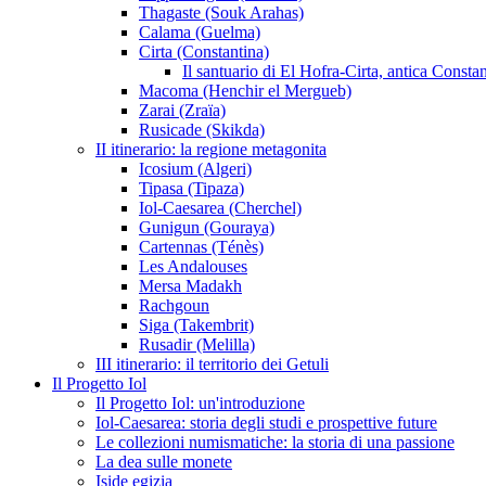
Thagaste (Souk Arahas)
Calama (Guelma)
Cirta (Constantina)
Il santuario di El Hofra-Cirta, antica Consta
Macoma (Henchir el Mergueb)
Zarai (Zraïa)
Rusicade (Skikda)
II itinerario: la regione metagonita
Icosium (Algeri)
Tipasa (Tipaza)
Iol-Caesarea (Cherchel)
Gunigun (Gouraya)
Cartennas (Ténès)
Les Andalouses
Mersa Madakh
Rachgoun
Siga (Takembrit)
Rusadir (Melilla)
III itinerario: il territorio dei Getuli
Il Progetto Iol
Il Progetto Iol: un'introduzione
Iol-Caesarea: storia degli studi e prospettive future
Le collezioni numismatiche: la storia di una passione
La dea sulle monete
Iside egizia