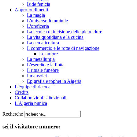
Iside fenicia
Approfondimenti
La magia
L'universo femminile
L'oreficeria
La tecnica di incisione delle pietre dure
La vita quotidiana e la cucina
La cerealicoltura
Il commercio e le rotte di navigazione
Le anfore
La metallurgia
L'esercito e la flotta
Il rituale funebre
I mausolei
Epigrafia e tophet in Algeria
L'équipe di ricerca
Credits
Collaborazioni istituzionali
L'Algeria punica
Recherche
sei il visitatore numero: