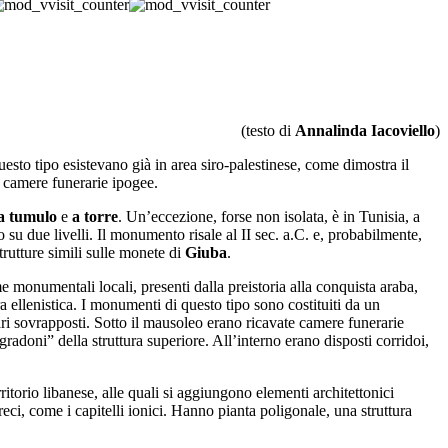
(testo di
Annalinda Iacoviello
)
i questo tipo esistevano già in area siro-palestinese, come dimostra il
i camere funerarie ipogee.
a tumulo
e
a torre
. Un’eccezione, forse non isolata, è in Tunisia, a
 su due livelli. Il monumento risale al II sec. a.C. e, probabilmente,
trutture simili sulle monete di
Giuba
.
me monumentali locali, presenti dalla preistoria alla conquista araba,
ra ellenistica. I monumenti di questo tipo sono costituiti da un
ari sovrapposti. Sotto il mausoleo erano ricavate camere funerarie
gradoni” della struttura superiore. All’interno erano disposti corridoi,
rritorio libanese, alle quali si aggiungono elementi architettonici
 greci, come i capitelli ionici. Hanno pianta poligonale, una struttura