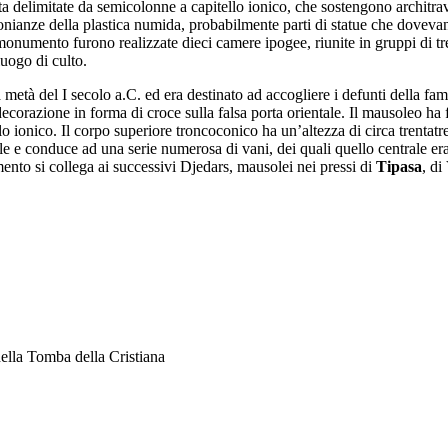
rta delimitate da semicolonne a capitello ionico, che sostengono architra
imonianze della plastica numida, probabilmente parti di statue che dovev
 monumento furono realizzate dieci camere ipogee, riunite in gruppi di tre
luogo di culto.
ma metà del I secolo a.C. ed era destinato ad accogliere i defunti della fa
decorazione in forma di croce sulla falsa porta orientale. Il mausoleo ha
lo ionico. Il corpo superiore troncoconico ha un’altezza di circa trenta
ale e conduce ad una serie numerosa di vani, dei quali quello centrale era
ovamento si collega ai successivi Djedars, mausolei nei pressi di
Tipasa
, di