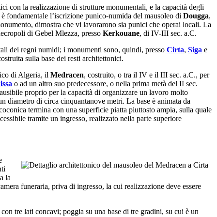
ici con la realizzazione di strutture monumentali, e la capacità degli
to, è fondamentale l’iscrizione punico-numida del mausoleo di
Dougga
,
monumento, dimostra che vi lavorarono sia punici che operai locali. La
 necropoli di Gebel Mlezza, presso
Kerkouane
, di IV-III sec. a.C.
itali dei regni numidi; i monumenti sono, quindi, presso
Cirta
,
Siga
e
ostruita sulla base dei resti architettonici.
co di Algeria, il
Medracen
, costruito, o tra il IV e il III sec. a.C., per
issa
o ad un altro suo predecessore, o nella prima metà del II sec.
lausibile proprio per la capacità di organizzare un lavoro molto
n un diametro di circa cinquantanove metri. La base è animata da
ncoconica termina con una superficie piatta piuttosto ampia, sulla quale
essibile tramite un ingresso, realizzato nella parte superiore
e
ti
a la
amera funeraria, priva di ingresso, la cui realizzazione deve essere
con tre lati concavi; poggia su una base di tre gradini, su cui è un