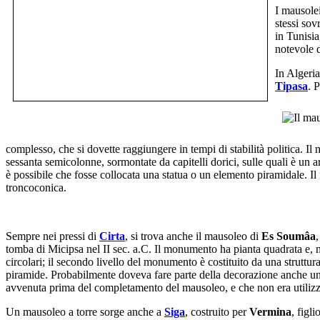
I mausolei
stessi sov
in Tunisia
notevole 
In Algeria
Tipasa
. 
complesso, che si dovette raggiungere in tempi di stabilità politica. I
sessanta semicolonne, sormontate da capitelli dorici, sulle quali è un a
è possibile che fosse collocata una statua o un elemento piramidale. Il 
troncoconica.
Sempre nei pressi di
Cirta
, si trova anche il mausoleo di
Es Soumâa
tomba di Micipsa nel II sec. a.C. Il monumento ha pianta quadrata e, n
circolari; il secondo livello del monumento è costituito da una struttu
piramide. Probabilmente doveva fare parte della decorazione anche una s
avvenuta prima del completamento del mausoleo, e che non era utilizz
Un mausoleo a torre sorge anche a
Siga
, costruito per
Vermina
, figli