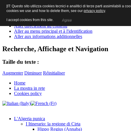
[IT: Questo sito utilizza cookies tecnici e analitici di terze parti assimilabili a
www.cherchel
cookies we use and how to delete them, see our
privacy policy
.
I accept cookies from this site.
Agree
Aller directement au contenu
Aller au menu principal et à l'identification
Aller aux informations additionnelles
Recherche, Affichage et Navigation
Taille du texte :
Augmenter
Diminuer
Réinitialiser
Home
La mostra in rete
Cookies policy
L'Algeria punica
I Itinerario: la regione di Cirta
Hippo Regius (Annaba)