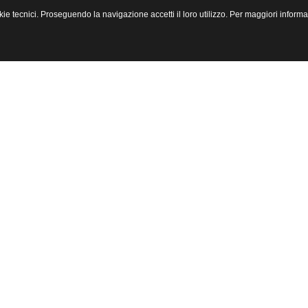
 cookie tecnici. Proseguendo la navigazione accetti il loro utilizzo. Per maggiori info
-project.eu