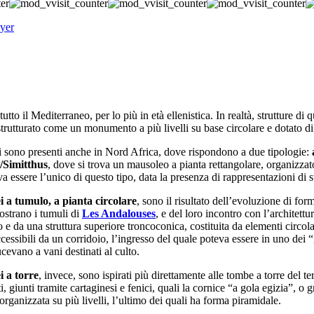
 tutto il Mediterraneo, per lo più in età ellenistica. In realtà, strutture d
, strutturato come un monumento a più livelli su base circolare e dotato d
i sono presenti anche in Nord Africa, dove rispondono a due tipologie:
Simitthus
, dove si trova un mausoleo a pianta rettangolare, organizzato
 essere l’unico di questo tipo, data la presenza di rappresentazioni di s
 a tumulo, a pianta circolare
, sono il risultato dell’evoluzione di for
strano i tumuli di
Les Andalouses
, e del loro incontro con l’architettu
e da una struttura superiore troncoconica, costituita da elementi circol
cessibili da un corridoio, l’ingresso del quale poteva essere in uno dei “
evano a vani destinati al culto.
i a torre
, invece, sono ispirati più direttamente alle tombe a torre del te
ti, giunti tramite cartaginesi e fenici, quali la cornice “a gola egizia”, o
organizzata su più livelli, l’ultimo dei quali ha forma piramidale.