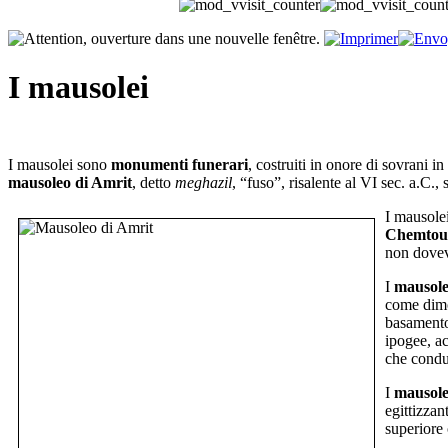
I mausolei
I mausolei sono
monumenti funerari
, costruiti in onore di sovrani in
mausoleo di Amrit
, detto
meghazil
, “fuso”, risalente al VI sec. a.C.
I mausole
Chemtou/
non doveva
I
mausolei
come dimo
basamento 
ipogee, ac
che conduc
I
mausole
egittizzan
superiore 