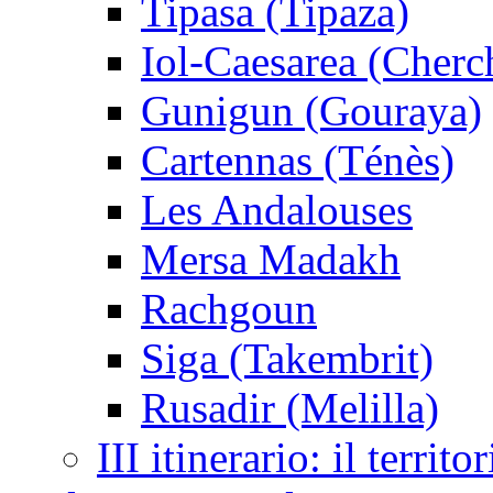
Tipasa (Tipaza)
Iol-Caesarea (Cherc
Gunigun (Gouraya)
Cartennas (Ténès)
Les Andalouses
Mersa Madakh
Rachgoun
Siga (Takembrit)
Rusadir (Melilla)
III itinerario: il territo