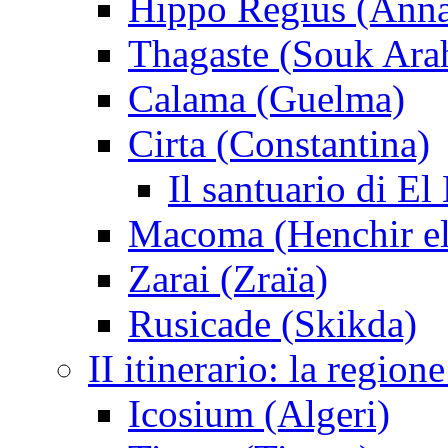
Hippo Regius (Ann
Thagaste (Souk Ara
Calama (Guelma)
Cirta (Constantina)
Il santuario di El
Macoma (Henchir e
Zarai (Zraïa)
Rusicade (Skikda)
II itinerario: la regio
Icosium (Algeri)