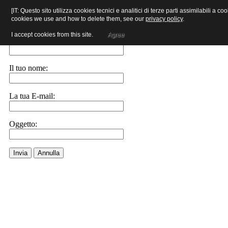
[IT: Questo sito utilizza cookies tecnici e analitici di terze parti assimilabili a
cookies we use and how to delete them, see our
privacy policy
.
Invia ad un amico.
I accept cookies from this site.
Agree
E-Mail a:
Il tuo nome:
La tua E-mail:
Oggetto:
Invia
Annulla