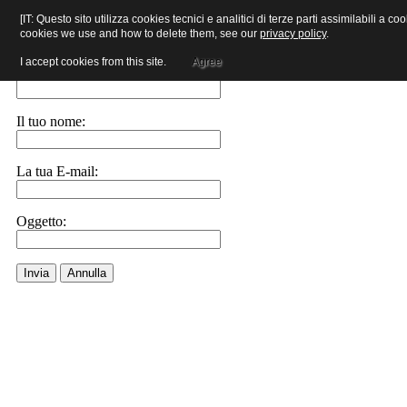
[IT: Questo sito utilizza cookies tecnici e analitici di terze parti assimilabili a
cookies we use and how to delete them, see our
privacy policy
.
Invia ad un amico.
I accept cookies from this site.
Agree
E-Mail a:
Il tuo nome:
La tua E-mail:
Oggetto:
Invia
Annulla