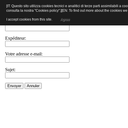
[IT: Questo sito utilizza cookies tecnici e analitici di terze parti assimilabili a 
consulta la nostra "Cookies policy".][EN: To find out more about the cookies w
Envoyer l'adresse url de la page à un ami
I accept cookies from this site.
Agree
E-mail du destinataire:
Expéditeur:
Votre adresse e-mail:
Sujet:
Envoyer
Annuler